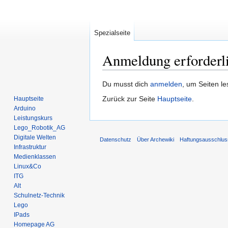
Spezialseite
Anmeldung erforderl
Zur
Zur
Du musst dich
anmelden
, um Seiten l
Navigation
Suche
Zurück zur Seite
Hauptseite
.
Hauptseite
springen
springen
Arduino
Leistungskurs
Lego_Robotik_AG
Digitale Welten
Datenschutz
Über Archewiki
Haftungsausschlus
Infrastruktur
Medienklassen
Linux&Co
ITG
Alt
Schulnetz-Technik
Lego
IPads
Homepage AG