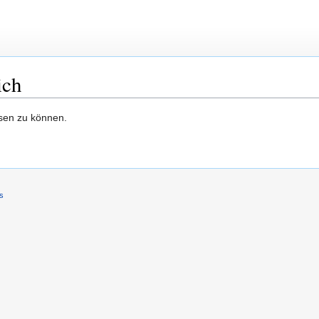
ich
esen zu können.
s