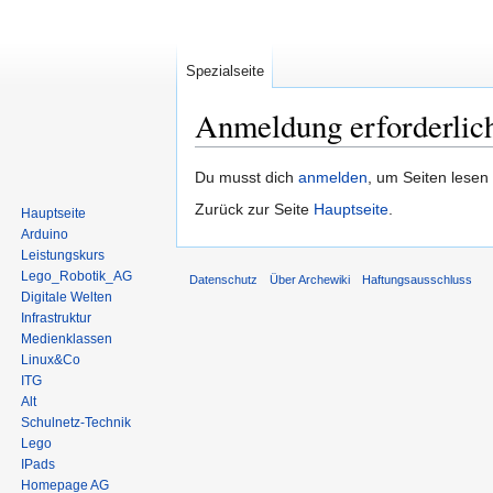
Spezialseite
Anmeldung erforderlic
Zur
Zur
Du musst dich
anmelden
, um Seiten lesen
Navigation
Suche
Zurück zur Seite
Hauptseite
.
Hauptseite
springen
springen
Arduino
Leistungskurs
Lego_Robotik_AG
Datenschutz
Über Archewiki
Haftungsausschluss
Digitale Welten
Infrastruktur
Medienklassen
Linux&Co
ITG
Alt
Schulnetz-Technik
Lego
IPads
Homepage AG